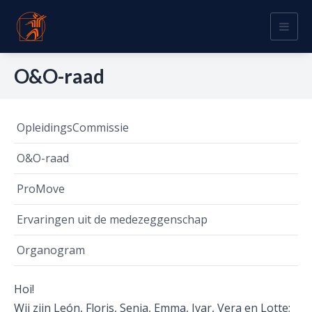
Togg
navig
O&O-raad
OpleidingsCommissie
O&O-raad
ProMove
Ervaringen uit de medezeggenschap
Organogram
Hoi!
Wij zijn León, Floris, Senja, Emma, Ivar, Vera en Lotte;