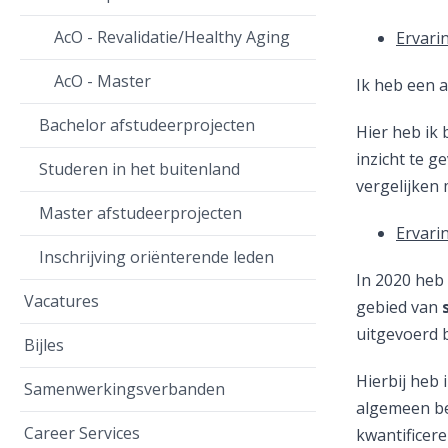
AcO - Revalidatie/Healthy Aging
Ervari
AcO - Master
Ik heb een 
Bachelor afstudeerprojecten
Hier heb ik
inzicht te g
Studeren in het buitenland
vergelijken 
Master afstudeerprojecten
Ervari
Inschrijving oriënterende leden
In 2020 heb
Vacatures
gebied van
uitgevoerd b
Bijles
Hierbij heb 
Samenwerkingsverbanden
algemeen be
Career Services
kwantificer