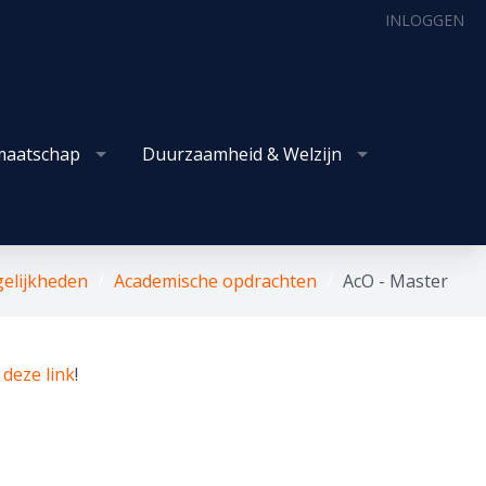
INLOGGEN
maatschap
Duurzaamheid & Welzijn
gelijkheden
Academische opdrachten
AcO - Master
p
deze link
!