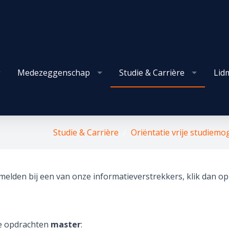
Medezeggenschap
Studie & Carrière
Lid
Studie & Carrière
Oriëntatie vrije studiemo
nmelden bij een van onze informatieverstrekkers, klik dan o
e opdrachten
​​​​​​​m
aster
: