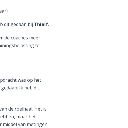
aar)
eb dit gedaan bij
Thialf
.
 om de coaches meer
ainingsbelasting te
opdracht was op het
 gedaan. Ik heb dit
an de roeihaal. Het is
hebben, maar het
or middel van metingen