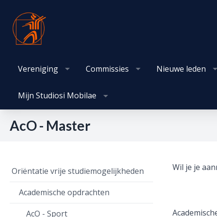
Vereniging
Commissies
Nieuwe leden
Mijn Studiosi Mobilae
AcO - Master
Wil je je aa
Oriëntatie vrije studiemogelijkheden
Academische opdrachten
Academisch
AcO - Sport