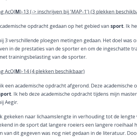
ng AcO(
M
)-13 (-> inschrijven bij 'MAP-1') (3 plekken beschikb
academische opdracht gedaan op het gebied van
sport
. Ik h
 bij 3 verschillende ploegen metingen gedaan. Het doel was
even in de prestaties van de sporter en om de ingeschatte tr
met trainingsbelasting van de sporter.
ng AcO(
M
)-14 (4 plekken beschikbaar)
 ik een academische opdracht afgerond. Deze academische 
sport
. Ik heb deze academische opdracht tijdens mijn master
ij Aegir.
ik gekeken naar lichaamslengte in verhouding tot de lengte v
kend in de sport dat langere roeiers een langere roeihaal 
en van dit gegeven was nog niet gedaan in de literatuur. Do