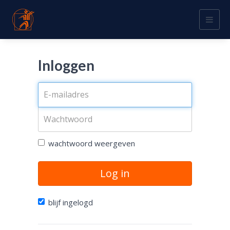
Togg
navig
Inloggen
wachtwoord weergeven
Log in
blijf ingelogd