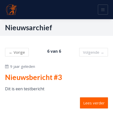
Togg
navig
Nieuwsarchief
6 van 6
←
Vorige
Volgende
→
9 jaar geleden
Nieuwsbericht #3
Dit is een testbericht
Lees verder