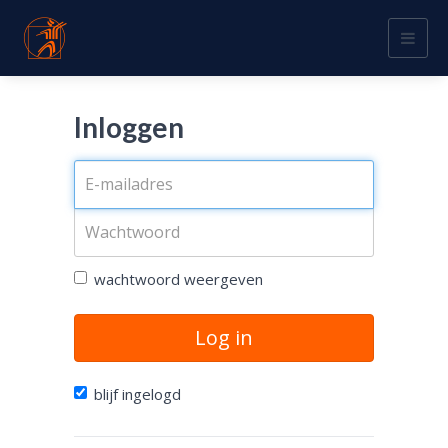
Togg
navig
Inloggen
wachtwoord weergeven
Log in
blijf ingelogd