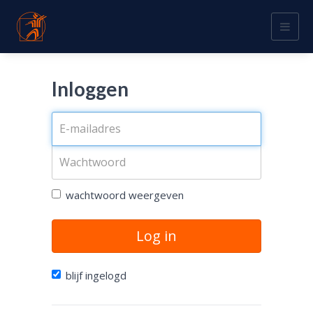
Togg
navig
Inloggen
wachtwoord weergeven
Log in
blijf ingelogd