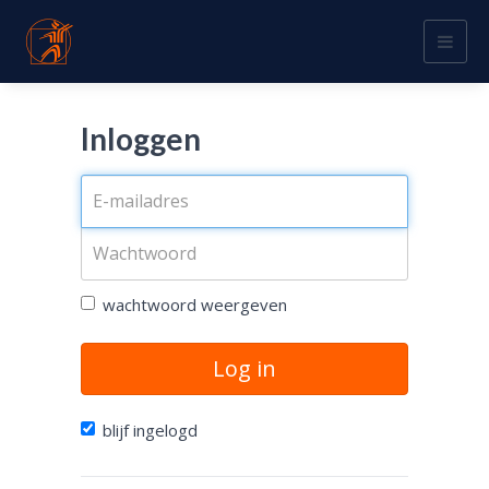
Togg
navig
Inloggen
wachtwoord weergeven
Log in
blijf ingelogd